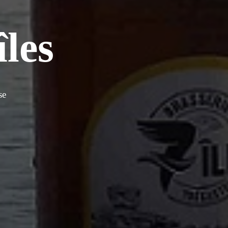
îles
se